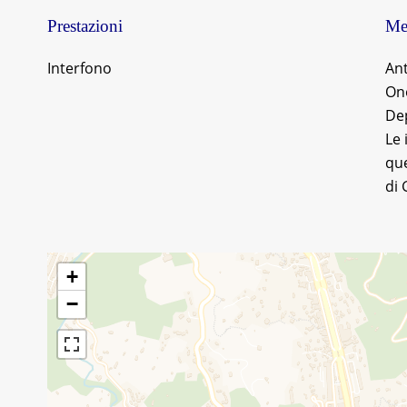
Prestazioni
Men
Interfono
An
Ono
De
Le 
que
di 
+
−