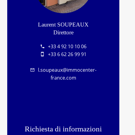
Laurent SOUPEAUX
Direttore
+33 4 92 10 10 06
+33 6 62 26 99 91
l.soupeaux@immocenter-
france.com
Richiesta di informazioni