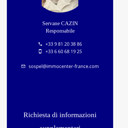
Servane CAZIN
Responsabile
+33 9 81 20 38 86
+33 6 60 68 19 25
sospel@immocenter-france.com
Richiesta di informazioni
supplementari