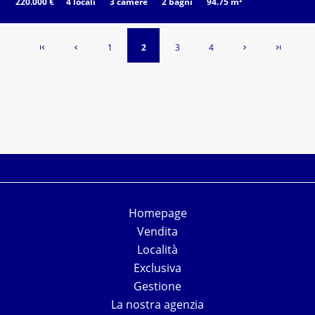
220.000 €
4 locali
3 camere
2 bagni
94.75 m²
1
2
3
4
Homepage
Vendita
Località
Exclusiva
Gestione
La nostra agenzia