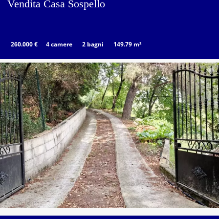
Vendita Casa Sospello
260.000 €
4 camere
2 bagni
149.79 m²