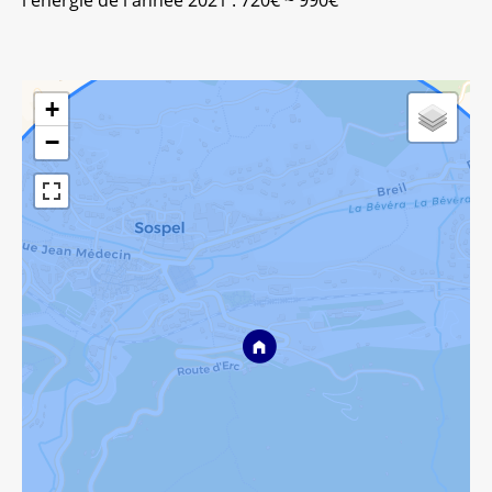
l'énergie de l'année 2021 : 720€ ~ 990€
+
−