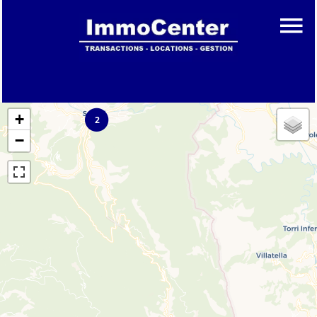
+
2
−