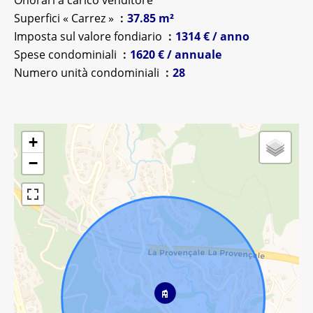
Onorari a carico venditore
Superfici « Carrez »
37.85 m²
Imposta sul valore fondiario
1314 € / anno
Spese condominiali
1620 € / annuale
Numero unità condominiali
28
+
−