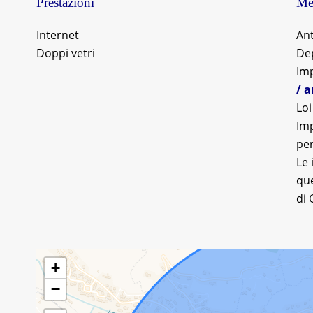
Prestazioni
Men
Internet
An
Doppi vetri
De
Imp
/ 
Loi
Imp
per
Le 
que
di 
+
−