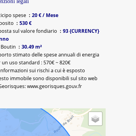
zioni legali
ticipo spese
20 € / Mese
posito
530 €
osta sul valore fondiario
93 {CURRENCY}
anno
 Boutin
30.49 m²
orto stimato delle spese annuali di energia
 un uso standard : 570€ ~ 820€
informazioni sui rischi a cui è esposto
sto immobile sono disponibili sul sito web
Georisques: www.georisques.gouv.fr