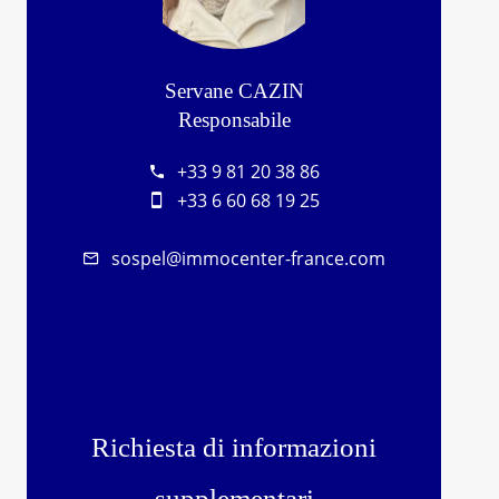
Servane CAZIN
Responsabile
+33 9 81 20 38 86
+33 6 60 68 19 25
sospel@immocenter-france.com
Richiesta di informazioni
supplementari